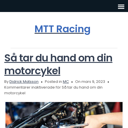
MTT Racing
Så tar du hand om din
motorcykel
By
Didrick Matsson
Posted in
MC
On mars 9, 2023
Kommentarer inaktiverade
för Så tar du hand om din
motorcykel