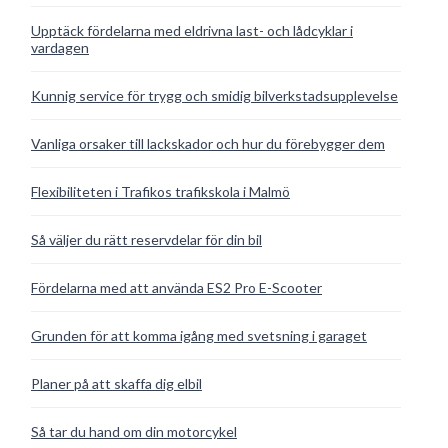
Upptäck fördelarna med eldrivna last- och lådcyklar i
vardagen
Kunnig service för trygg och smidig bilverkstadsupplevelse
Vanliga orsaker till lackskador och hur du förebygger dem
Flexibiliteten i Trafikos trafikskola i Malmö
Så väljer du rätt reservdelar för din bil
Fördelarna med att använda ES2 Pro E-Scooter
Grunden för att komma igång med svetsning i garaget
Planer på att skaffa dig elbil
Så tar du hand om din motorcykel